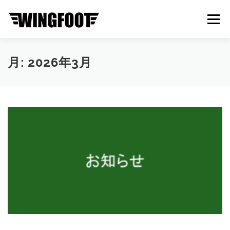
コ
ン
メニュー
テ
ン
ツ
へ
ABOUT
BRAND
NEWS
CONTACT
月:
2026年3月
ス
キ
ッ
プ
ONLINE STORE
中古・新車在庫一覧