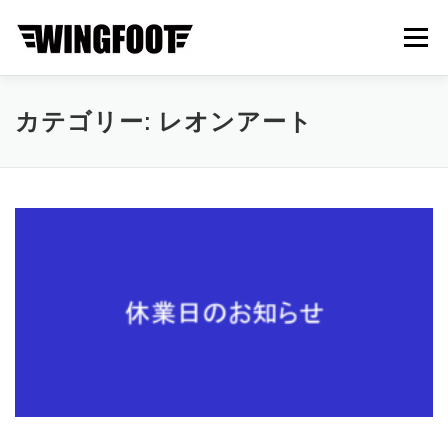
コ
ン
メニュー
テ
ン
ツ
へ
ABOUT
BRAND
NEWS
CONTACT
カテゴリー:
レオンアート
ス
キ
ッ
プ
ONLINE STORE
中古・新車在庫一覧