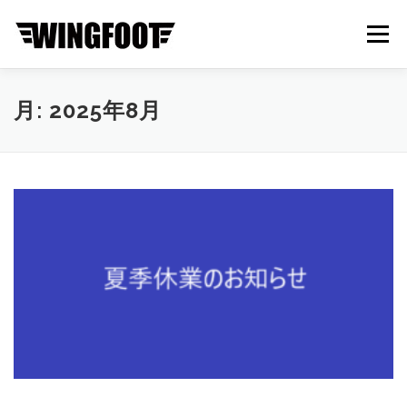
コ
ン
メニュー
テ
ン
ツ
へ
ABOUT
BRAND
NEWS
CONTACT
月:
2025年8月
ス
キ
ッ
プ
ONLINE STORE
中古・新車在庫一覧