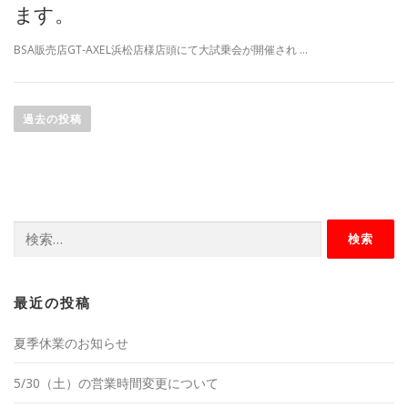
ます。
BSA販売店GT-AXEL浜松店様店頭にて大試乗会が開催され …
投
稿
過去の投稿
ナ
ビ
ゲ
ー
検
シ
索:
ョ
ン
最近の投稿
夏季休業のお知らせ
5/30（土）の営業時間変更について