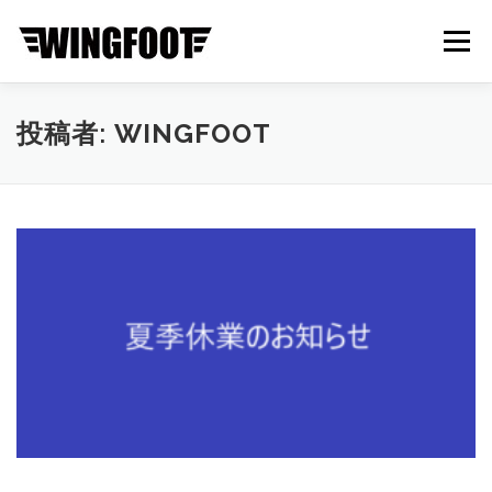
コ
ン
メニュー
テ
ン
ツ
へ
ABOUT
BRAND
NEWS
CONTACT
投稿者:
WINGFOOT
ス
キ
ッ
プ
ONLINE STORE
中古・新車在庫一覧